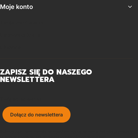
Moje konto
Twoje zamówienia
Ustawienia konta
Ulubione
ZAPISZ SIĘ DO NASZEGO
NEWSLETTERA
Twój adres e-mail
Dołącz do newslettera
Subskrybując nasz newsletter wyrażasz zgodę na naszą Politykę prywatności i
wyrażasz zgodę na otrzymywanie aktualności od naszej firmy.