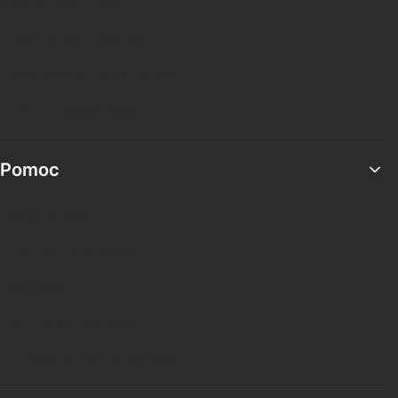
Metody płatności
Czas i koszty dostawy
Czas realizacji zamówienia
Zwroty i reklamacje
Pomoc
Jak kupować?
Pytania i odpowiedzi
Regulamin
Polityka prywatności
Ustawienia plików cookies