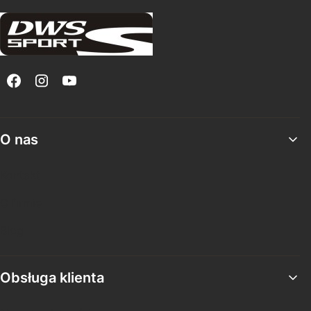
Linki w stopce
O nas
Kontakt
O firmie
Blog
Obsługa klienta