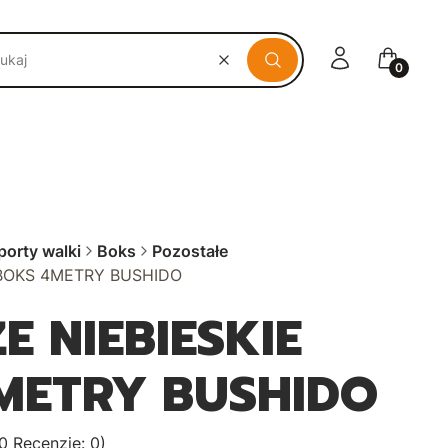
Zaloguj się
Koszyk
Wyczyść
Szukaj
porty walki
Boks
Pozostałe
 BOKS 4METRY BUSHIDO
E NIEBIESKIE
METRY BUSHIDO
0 Recenzje: 0)