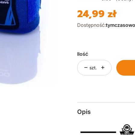
24,99 zł
Cena
Dostępność:
tymczasowo
Ilość
szt.
Opis