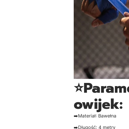
⭐Parame
owijek:
➡️Materiał: Bawełna
➡️Długość: 4 metry