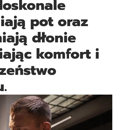
doskonale
iają pot oraz
iają dłonie
ając komfort i
czeństwo
.