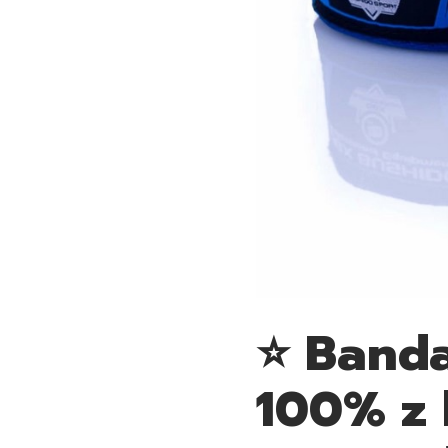
⭐ Band
100% z 