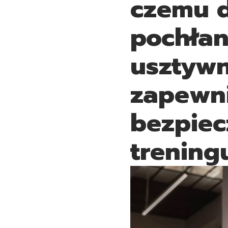
czemu 
pochłan
usztywn
zapewni
bezpie
treningu