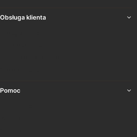
Obsługa klienta
Metody płatności
Czas i koszty dostawy
Czas realizacji zamówienia
Zwroty i reklamacje
Pomoc
Jak kupować?
Pytania i odpowiedzi
Regulamin