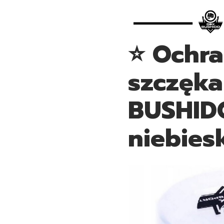
⭐ Ochra
szczęka
BUSHIDO
niebies