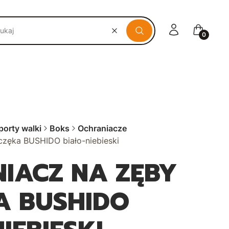
Zaloguj się
Koszyk
Wyczyść
Szukaj
porty walki
Boks
Ochraniacze
częka BUSHIDO biało-niebieski
IACZ NA ZĘBY
A BUSHIDO