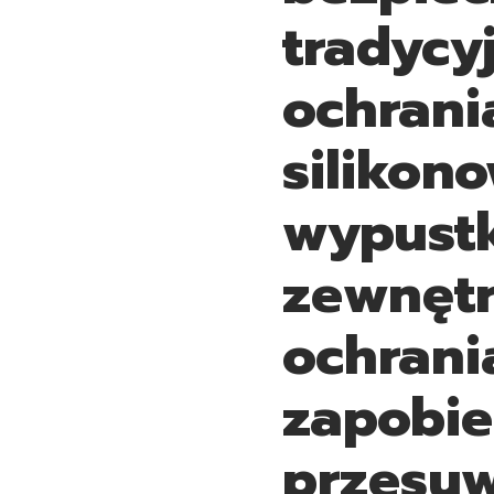
tradycy
ochrani
silikon
wypustk
zewnętr
ochrani
zapobie
przesuw