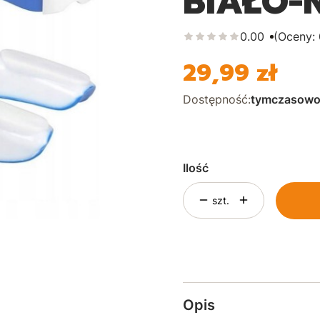
BIAŁO-N
0.00
(Oceny: 
29,99 zł
Cena
Dostępność:
tymczasowo
Ilość
szt.
Opis