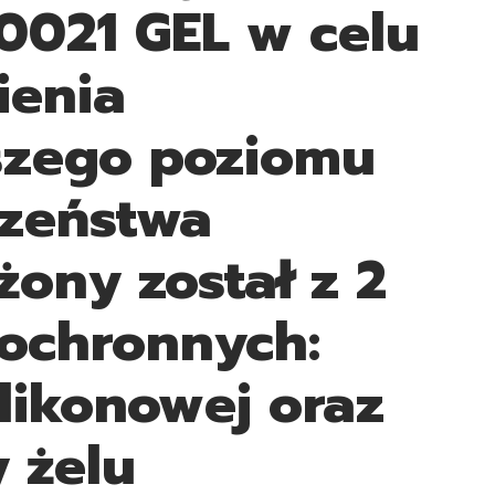
021 GEL w celu
ienia
szego poziomu
zeństwa
ony został z 2
ochronnych:
likonowej oraz
 żelu