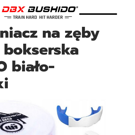
niacz na zęby
 bokserska
 biało-
ki