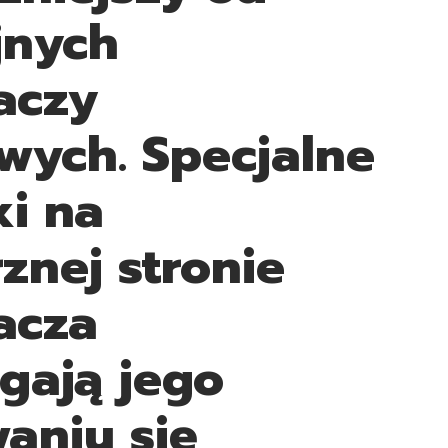
jnych
aczy
owych. Specjalne
i na
znej stronie
acza
gają jego
aniu się