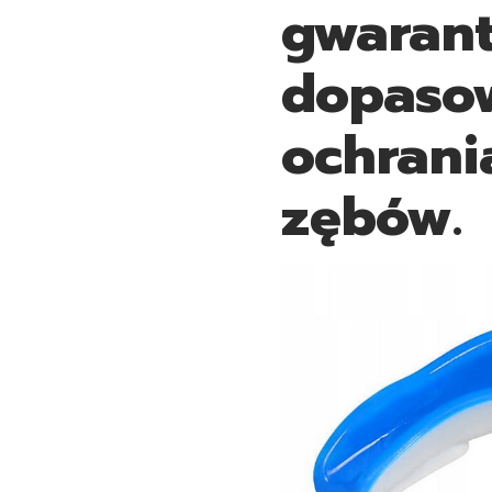
gwarant
dopaso
ochrani
zębów.