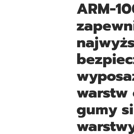
ARM-100
zapewn
najwyż
bezpiec
wyposaż
warstw 
gumy si
warstwy