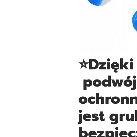
⭐Dzięki
podwój
ochronn
jest gru
bezpiec