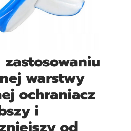
 zastosowaniu
nej warstwy
ej ochraniacz
bszy i
zniejszy od