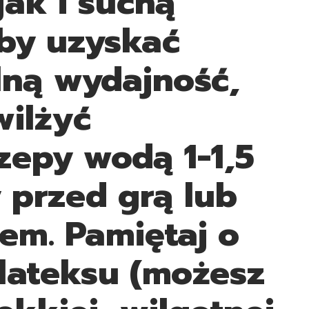
jak i suchą
Aby uzyskać
ną wydajność,
wilżyć
zepy wodą 1-1,5
 przed grą lub
iem. Pamiętaj o
lateksu (możesz