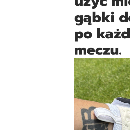
użyć mi
gąbki d
po każd
meczu.