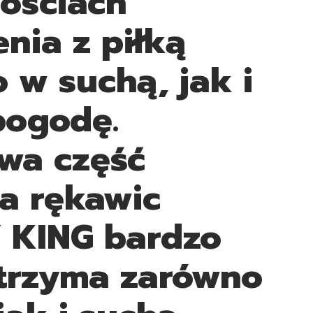
ościach
enia z piłką
 w suchą, jak i
pogodę.
wa część
a rękawic
 KING bardzo
trzyma zarówno