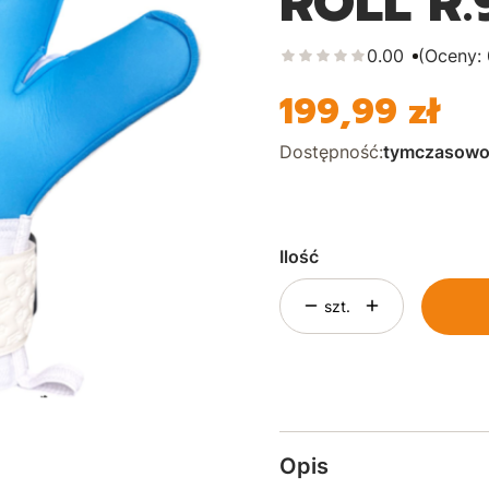
ROLL R.
0.00
(Oceny: 
199,99 zł
Cena
Dostępność:
tymczasowo
Ilość
szt.
Opis