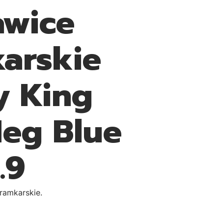
wice
arskie
y King
Neg Blue
.9
ramkarskie.