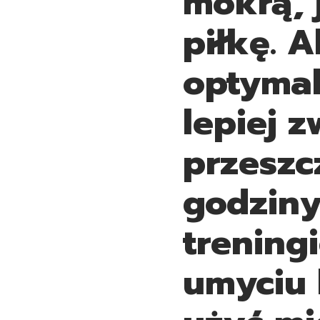
mokrą, 
piłkę. 
optymal
lepiej z
przeszc
godziny
trening
umyciu 