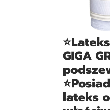
⭐Lateks
GIGA GR
podszew
⭐Posia
lateks 