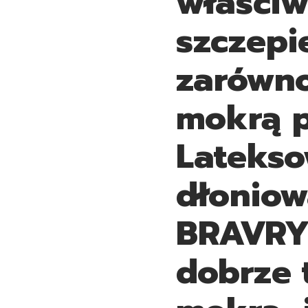
właściw
szczepi
zarówno
mokrą 
Latekso
dłoniow
BRAVRY
dobrze 