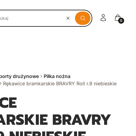
Zaloguj się
Koszyk
Wyczyść
Szukaj
porty drużynowe
Piłka nożna
Rękawice bramkarskie BRAVRY Roll r.9 niebieskie
CE
RSKIE BRAVRY