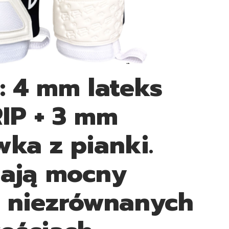
: 4 mm lateks
IP + 3 mm
ka z pianki.
dają mocny
o niezrównanych