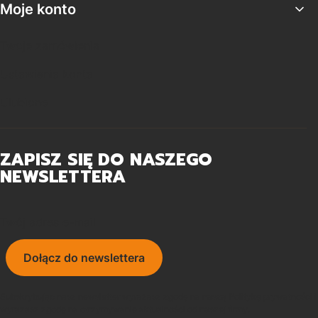
Moje konto
Twoje zamówienia
Ustawienia konta
Ulubione
ZAPISZ SIĘ DO NASZEGO
NEWSLETTERA
Twój adres e-mail
Dołącz do newslettera
Subskrybując nasz newsletter wyrażasz zgodę na naszą Politykę prywatności i
wyrażasz zgodę na otrzymywanie aktualności od naszej firmy.