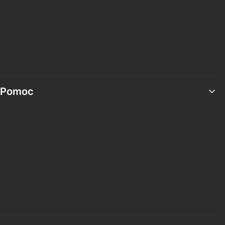
Czas i koszty dostawy
Czas realizacji zamówienia
Zwroty i reklamacje
Pomoc
Jak kupować?
Pytania i odpowiedzi
Regulamin
Polityka prywatności
Ustawienia plików cookies