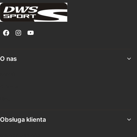
Linki w stopce
O nas
Kontakt
O firmie
Blog
Obsługa klienta
Metody płatności