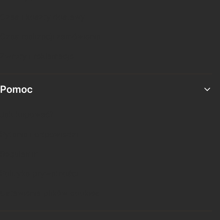
Czas i koszty dostawy
Czas realizacji zamówienia
Zwroty i reklamacje
Pomoc
Jak kupować?
Pytania i odpowiedzi
Regulamin
Polityka prywatności
Ustawienia plików cookies