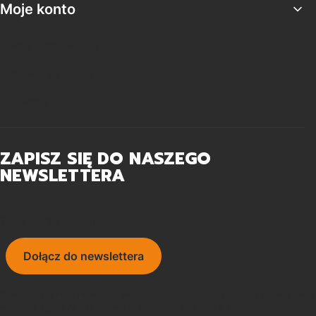
Moje konto
Twoje zamówienia
Ustawienia konta
Ulubione
ZAPISZ SIĘ DO NASZEGO
NEWSLETTERA
Twój adres e-mail
Dołącz do newslettera
Subskrybując nasz newsletter wyrażasz zgodę na naszą Politykę prywatności i
wyrażasz zgodę na otrzymywanie aktualności od naszej firmy.