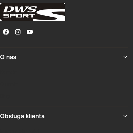
Linki w stopce
O nas
Kontakt
O firmie
Blog
Obsługa klienta
Metody płatności